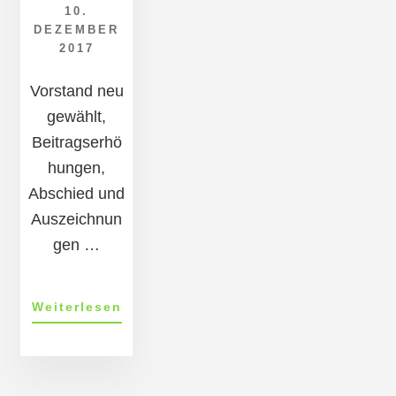
10.
DEZEMBER
2017
Vorstand neu
gewählt,
Beitragserhö
hungen,
Abschied und
Auszeichnun
gen …
ÜberTSG
Weiterlesen
Neu-
Isen­
burg
More
Jahr­