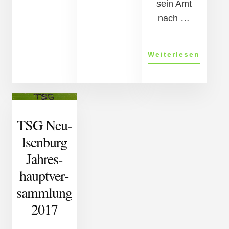
sein Amt
nach …
ÜberJa
Weiterlesen
es­
haupt­
ver­
samm­
lung
TSG Neu-
2022
Isen­burg
Jahr­es­
haupt­ver­
samm­lung
2017