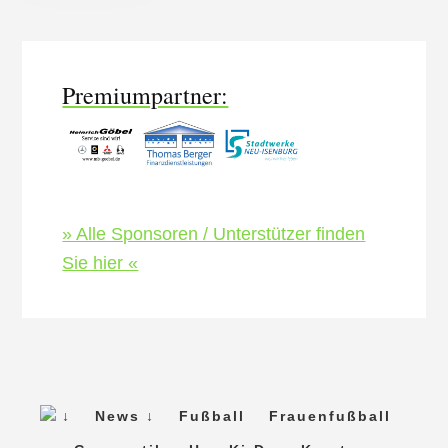
es­
Content
haupt­
ver­
samm­
Premiumpartner:
lung
2017
» Alle Sponsoren / Unterstützer finden
Sie hier «
↓
News ↓
Fußball
Frauenfußball