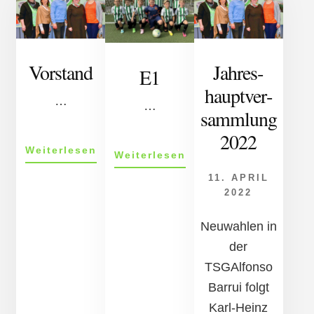
Vorstand
Jahr­es­
E1
haupt­ver­
…
…
samm­lung
2022
ÜberVorstand
Weiterlesen
ÜberE1
Weiterlesen
11. APRIL
2022
Neuwahlen in
der
TSGAlfonso
Barrui folgt
Karl-Heinz