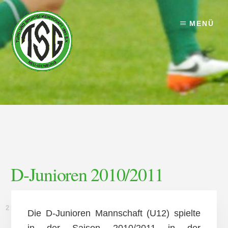
Skip
Skip
to
to
MENÜ
content
footer
D-Junioren 2010/2011
25. JULI 2010
Die D-Junioren Mannschaft (U12) spielte