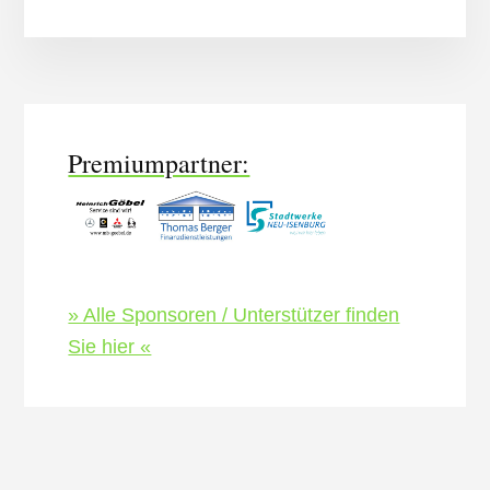
More
Content
Premiumpartner:
» Alle Sponsoren / Unterstützer finden
Sie hier «