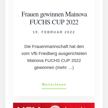
Frauen ge­win­nen Main­ova
FUCHS CUP 2022
19. FEBRUAR 2022
Die Frauenmannschaft hat den
vom Vfb Friedberg ausgerichteten
Mainova FUCHS CUP 2022
gewonnen (mehr …)
Frauen
Weiterlesen
ge­
win­
nen
Main­