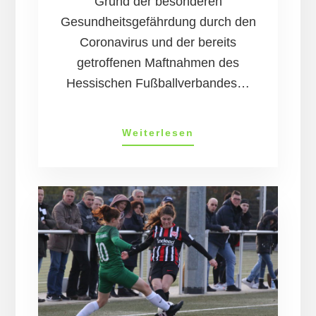
Grund der besonderen
Gesundheitsgefährdung durch den
Coronavirus und der bereits
getroffenen Maftnahmen des
Hessischen Fußballverbandes…
13.03.20:
Weiterlesen
Einstell­
ung
des
Train­
ings-
und
Spiel­
betriebes