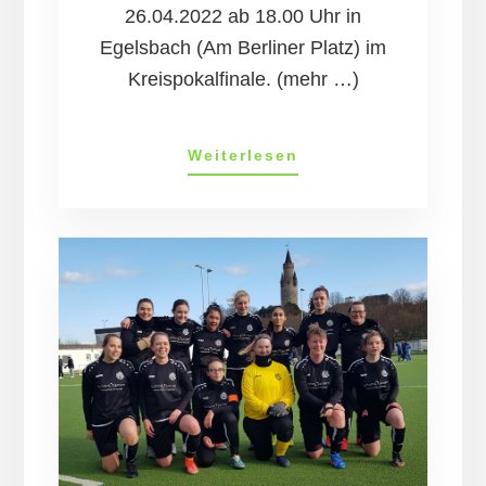
26.04.2022 ab 18.00 Uhr in
Egelsbach (Am Berliner Platz) im
Kreispokalfinale. (mehr …)
D-
Weiterlesen
Jun­
ior­
inn­
en:
Kreis­
po­
kal
Finale
am
26.4.