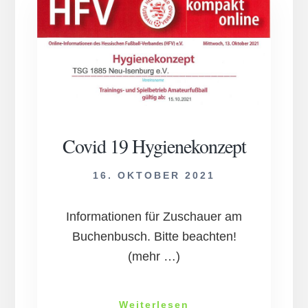
ova
FUCHS
CUP
2022
Covid 19 Hyg­iene­kon­zept
16. OKTOBER 2021
In­for­mat­ion­en für Zu­schau­er am
Buch­en­busch. Bitte be­acht­en!
(mehr …)
Covid
Weiterlesen