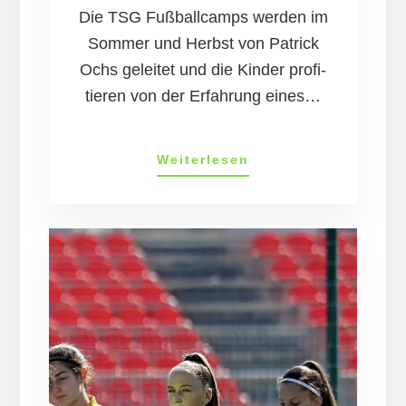
Die TSG Fuß­ball­camps werden im
Som­mer und Herbst von Patrick
Ochs ge­leit­et und die Kind­er pro­fi­
tier­en von der Er­fahr­ung eines…
Die
Weiterlesen
TSG
Jug­
end-
Fuß­
ball­
ab­
teil­
ung
be­
kommt
Zu­
wachs!