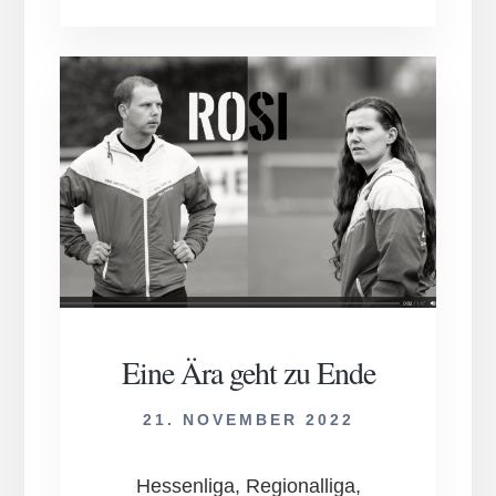
gewinnen
beim
11.
Hallen­
fußball­­
turnier
für
Mädchen
und
Frauen
des
SC
Kickers
Mör­
Eine Ära geht zu Ende
felden
21. NOVEMBER 2022
Hessenliga, Regionalliga,