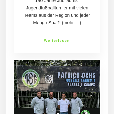
140-Jahre Jubiläums-
Jugendfußballturnier mit vielen
Teams aus der Region und jeder
Menge Spaß! (mehr …)
Erfolg­
Weiterlesen
reich­
es
Ju­
gend­
tur­
nier-
Woch­
en­
en­
de
bei
der
TSG!