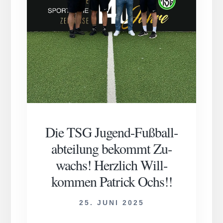
Die TSG Jug­end-Fuß­ball­
ab­teil­ung be­kommt Zu­
wachs! Herz­lich Will­
komm­en Pat­rick Ochs!!
25. JUNI 2025