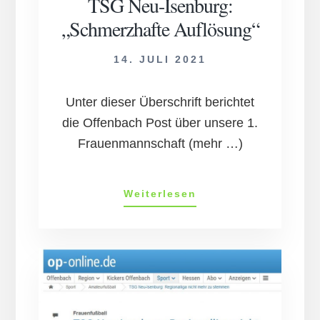
TSG Neu-Isen­burg:
„Schmerz­hafte Auf­lös­ung“
14. JULI 2021
Unter dieser Überschrift berichtet
die Offenbach Post über unsere 1.
Frauenmannschaft (mehr …)
TSG
Weiterlesen
Neu-
Isen­
burg:
„Schmerz­
hafte
Auf­
lös­
ung“