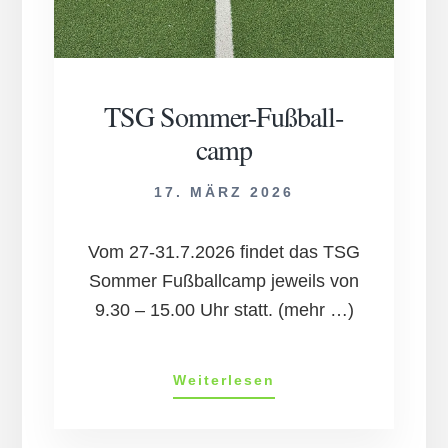
TSG Som­mer-Fuß­ball­
camp
17. MÄRZ 2026
Vom 27-31.7.2026 findet das TSG
Sommer Fußballcamp jeweils von
9.30 – 15.00 Uhr statt. (mehr …)
TSG
Weiterlesen
Som­
mer-
Fuß­