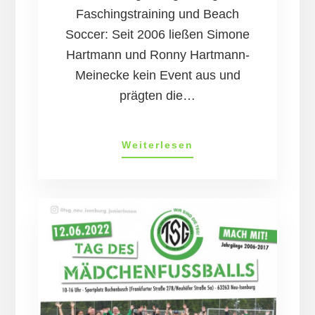
Faschingstraining und Beach
Soccer: Seit 2006 ließen Simone
Hartmann und Ronny Hartmann-
Meinecke kein Event aus und
prägten die…
Eine
Weiterlesen
Ära
geht
zu
Ende