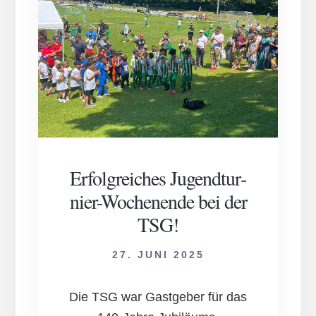
Erfolg­reich­es Ju­gend­tur­
nier-Woch­en­en­de bei der
TSG!
27. JUNI 2025
Die TSG war Gastgeber für das