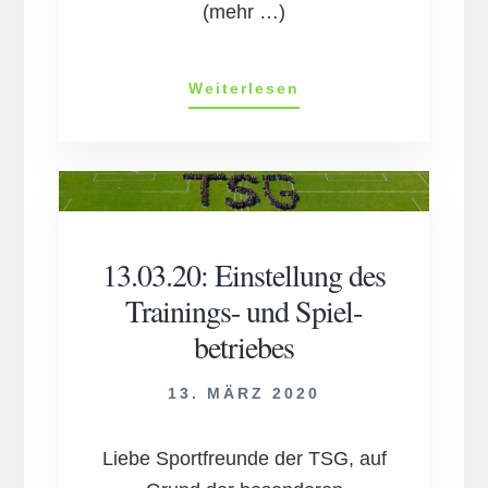
(mehr …)
TSG
Weiterlesen
Neu-
Isen­
burg:
Reg­
ion­
al­
liga
13.03.20: Einstell­ung des
nicht
Train­ings- und Spiel­
mehr
zu
betriebes
stem­
men
13. MÄRZ 2020
Liebe Sportfreunde der TSG, auf