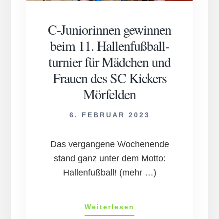
C-Juniorinnen gewinnen
beim 11. Hallen­fußball­­
turnier für Mädchen und
Frauen des SC Kickers
Mör­felden
6. FEBRUAR 2023
Das vergangene Wochenende
stand ganz unter dem Motto:
Hallenfußball! (mehr …)
C-
Weiterlesen
Juniorinnen