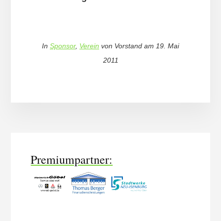
In
Sponsor
,
Verein
von
Vorstand
am
19. Mai
2011
More
Content
Premiumpartner: