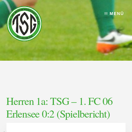
Skip
Skip
to
to
MENÜ
content
footer
Herren 1a: TSG – 1. FC 06
Erlensee 0:2 (Spielbericht)