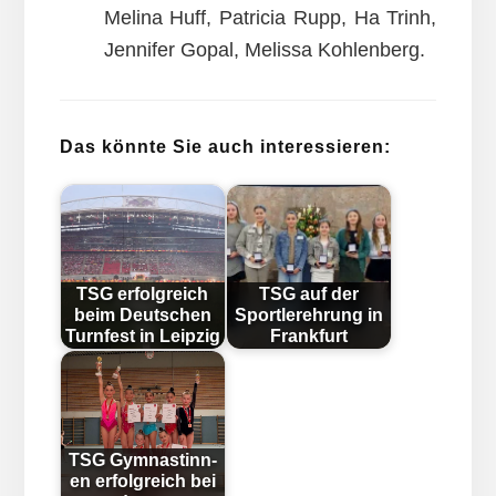
Melina Huff, Patricia Rupp, Ha Trinh,
Jennifer Gopal, Melissa Kohlenberg.
Das könnte Sie auch interessieren:
TSG erfolgreich
TSG auf der
beim Deutschen
Sportlerehrung in
Turnfest in Leipzig
Frankfurt
TSG Gym­nast­inn­
en er­folg­reich bei