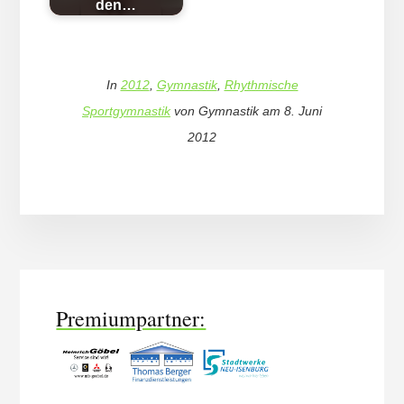
den…
In
2012
,
Gymnastik
,
Rhythmische
Sportgymnastik
von
Gymnastik
am
8. Juni
2012
More
Content
Premiumpartner: