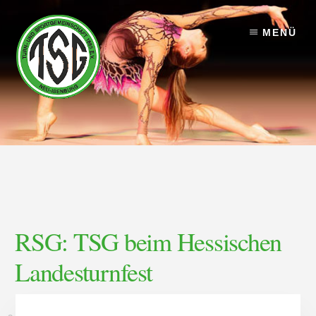
Skip
Skip
to
to
MENÜ
content
footer
RSG: TSG beim Hessischen
Landesturnfest