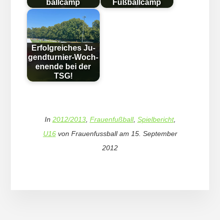
ball­camp
Fußballcamp
Erfolg­reich­es Ju­
gend­tur­nier-Woch­
en­en­de bei der
TSG!
In
2012/2013
,
Frauenfußball
,
Spielbericht
,
U16
von
Frauenfussball
am
15. September
2012
More