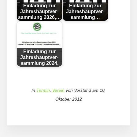
Ein­lad­ung zur
Ein­lad­ung zur
Jahr­es­haupt­ver­
Jahr­es­haupt­ver­
samm­lung 2026,…
samm­lung…
Ein­lad­ung zur
Jahr­es­haupt­ver­
samm­lung 2024,
In
Termin
,
Verein
von
Vorstand
am
10.
Oktober 2012
More