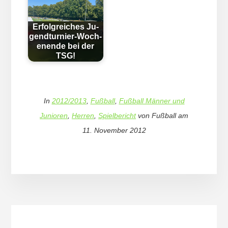
Erfolg­reich­es Ju­
gend­tur­nier-Woch­
en­en­de bei der
TSG!
In
2012/2013
,
Fußball
,
Fußball Männer und
Junioren
,
Herren
,
Spielbericht
von
Fußball
am
11. November 2012
More
Content