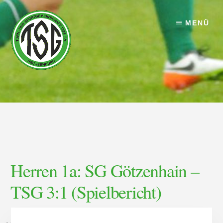
Skip
Skip
to
to
MENÜ
content
footer
Herren 1a: SG Götzenhain –
TSG 3:1 (Spielbericht)