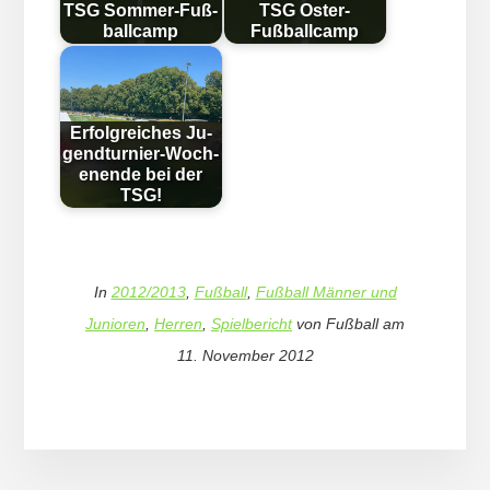
TSG Som­mer-Fuß­
TSG Oster-
ball­camp
Fußballcamp
Erfolg­reich­es Ju­
gend­tur­nier-Woch­
en­en­de bei der
TSG!
In
2012/2013
,
Fußball
,
Fußball Männer und
Junioren
,
Herren
,
Spielbericht
von
Fußball
am
11. November 2012
More