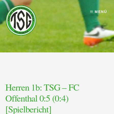
Skip
Skip
to
to
MENÜ
content
footer
Herren 1b: TSG – FC
Offenthal 0:5 (0:4)
[Spielbericht]