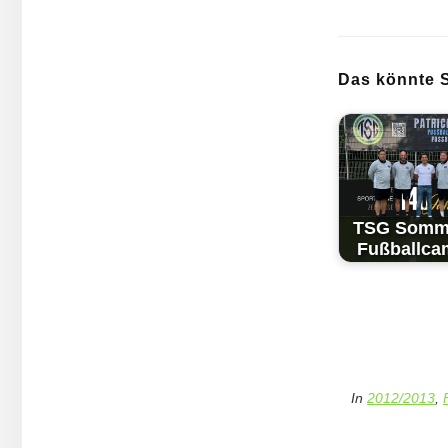
Das könnte S
TSG Som­m
Fuß­ball­c
In
2012/2013
,