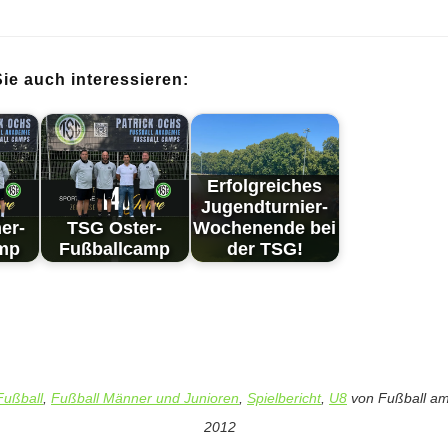
ie auch interessieren:
Erfolg­reich­es
Ju­gend­tur­nier-
er-
TSG Oster-
Woch­en­en­de bei
amp
Fußballcamp
der TSG!
Fußball
,
Fußball Männer und Junioren
,
Spielbericht
,
U8
von
Fußball
a
2012