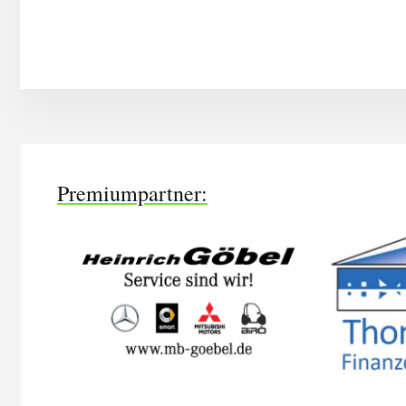
More
Content
Premiumpartner: