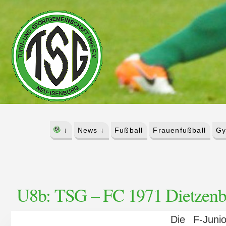
Skip
Skip
to
to
content
footer
↓
News ↓
Fußball
Frauenfußball
Gy
U8b: TSG – FC 1971 Dietzenbac
Die F-Jun