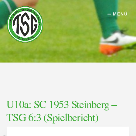
Skip
Skip
to
to
MENÜ
content
footer
U10a: SC 1953 Steinberg –
TSG 6:3 (Spielbericht)