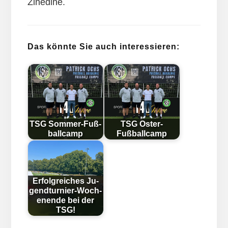
Zinedine.
Das könnte Sie auch interessieren:
TSG Som­mer-Fuß­
TSG Oster-
ball­camp
Fußballcamp
Erfolg­reich­es Ju­
gend­tur­nier-Woch­
en­en­de bei der
TSG!