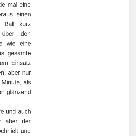
de mal eine
eraus einen
 Ball kurz
 über den
te wie eine
as gesamte
hem Einsatz
en, aber nur
 Minute, als
on glänzend
fe und auch
r aber der
chhielt und