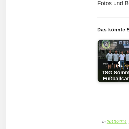
Fotos und B
Das könnte S
TSG Som­m
Fuß­ball­c
In
2013/2014
,