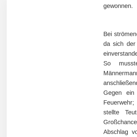
gewonnen.
Bei strömen
da sich der
einverstand
So musst
Männermann
anschließend
Gegen ein 
Feuerwehr; 
stellte Te
Großchance
Abschlag v