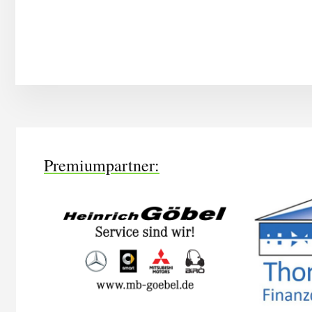
More
Content
Premiumpartner: