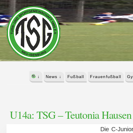
Skip
Skip
to
to
content
footer
↓
News ↓
Fußball
Frauenfußball
Gy
U14a: TSG – Teutonia Hausen 2
Die C-Junio