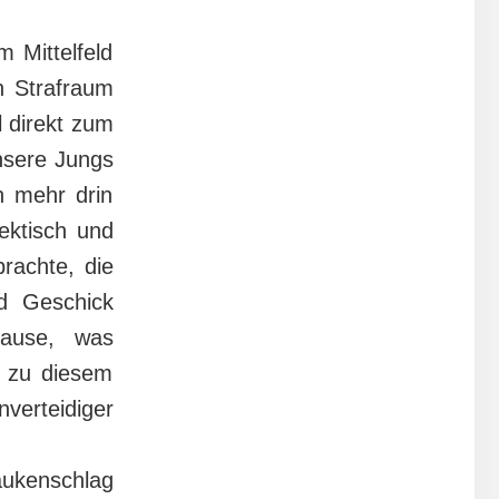
 Mittelfeld
n Strafraum
l direkt zum
unsere Jungs
h mehr drin
ektisch und
brachte, die
d Geschick
Pause, was
n zu diesem
verteidiger
aukenschlag