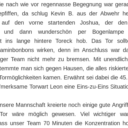
ie nach wie vor regennasse Begegnung war gera
pfiffen, da schlug Kevin B. aus der Abwehr h
auf den vorne startenden Joshua, der den
erte und dann wunderschön per Bogenlampe
t ins lange hintere Toreck hob. Das Tor soll
taminbonbons wirken, denn im Anschluss war d
ger Team nicht mehr zu bremsen. Mit unendlic
temmte man sich gegen Hausen, die alles riskiert
ormöglichkeiten kamen. Erwähnt sei dabei die 45.
ufmerksame Torwart Leon eine Eins-zu-Eins Situati
nsere Mannschaft kreierte noch einige gute Angrif
s Tor wäre möglich gewesen. Viel wichtiger wa
ss unser Team 70 Minuten die Konzentration ho