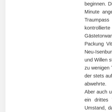
beginnen. D
Minute ange
Traumpass 
kontrolli
Gästetorwar
Packung Vi
Neu-Isenbur
und Willen s
zu wenigen T
der stets a
abwehrte.
Aber auch u
ein dritte
Umstand, da