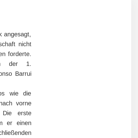
k angesagt,
chaft nicht
n forderte.
en der 1.
nso Barrui
os wie die
 nach vorne
 Die erste
m er einen
hließenden