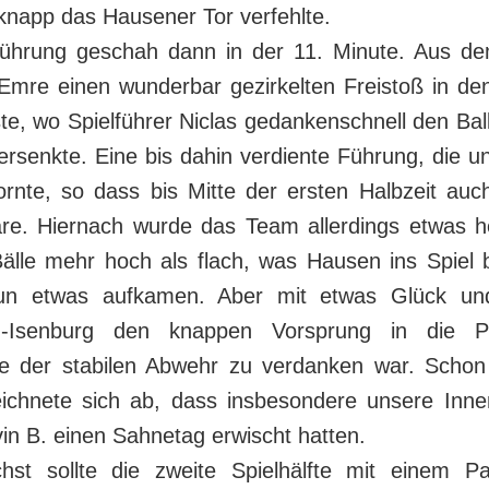
knapp das Hausener Tor verfehlte.
 Führung geschah dann in der 11. Minute. Aus dem
 Emre einen wunderbar gezirkelten Freistoß in de
e, wo Spielführer Niclas gedankenschnell den Bal
ersenkte. Eine bis dahin verdiente Führung, die 
ornte, so dass bis Mitte der ersten Halbzeit auc
e. Hiernach wurde das Team allerdings etwas h
Bälle mehr hoch als flach, was Hausen ins Spiel 
 nun etwas aufkamen. Aber mit etwas Glück un
u-Isenburg den knappen Vorsprung in die 
e der stabilen Abwehr zu verdanken war. Scho
eichnete sich ab, dass insbesondere unsere Innen
in B. einen Sahnetag erwischt hatten.
st sollte die zweite Spielhälfte mit einem P