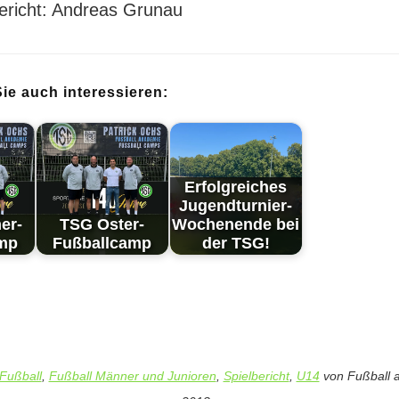
ericht: Andreas Grunau
ie auch interessieren:
Erfolg­reich­es
Ju­gend­tur­nier-
er-
TSG Oster-
Woch­en­en­de bei
amp
Fußballcamp
der TSG!
Fußball
,
Fußball Männer und Junioren
,
Spielbericht
,
U14
von
Fußball