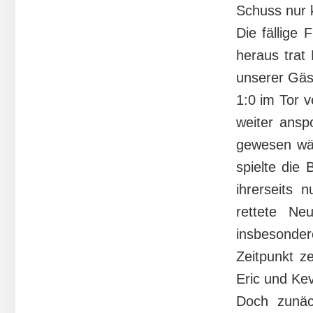
Schuss nur 
Die fällige
heraus trat
unserer Gäst
1:0 im Tor v
weiter ansp
gewesen wär
spielte die 
ihrerseits
rettete Ne
insbesonder
Zeitpunkt z
Eric und Kev
Doch zunäch