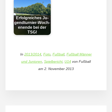
Erfolg­reich­es Ju­
gend­tur­nier-Woch­
en­en­de bei der
TSG!
In
2013/2014
,
Foto
,
Fußball
,
Fußball Männer
und Junioren
,
Spielbericht
,
U14
von
Fußball
am
2. November 2013
More
Content