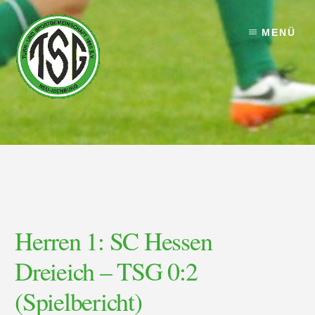
Skip
Skip
to
to
MENÜ
content
footer
Herren 1: SC Hessen
Dreieich – TSG 0:2
(Spielbericht)