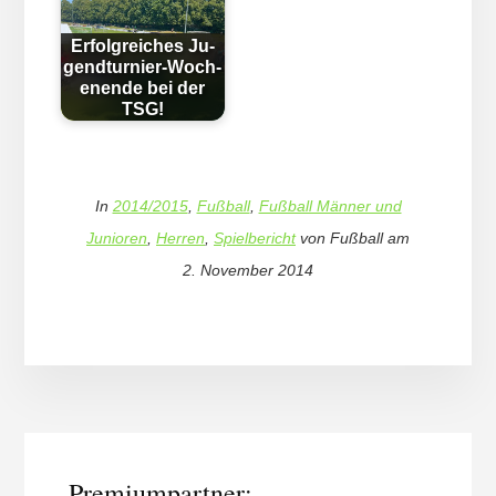
Erfolg­reich­es Ju­
gend­tur­nier-Woch­
en­en­de bei der
TSG!
In
2014/2015
,
Fußball
,
Fußball Männer und
Junioren
,
Herren
,
Spielbericht
von
Fußball
am
2. November 2014
More
Content
Premiumpartner: