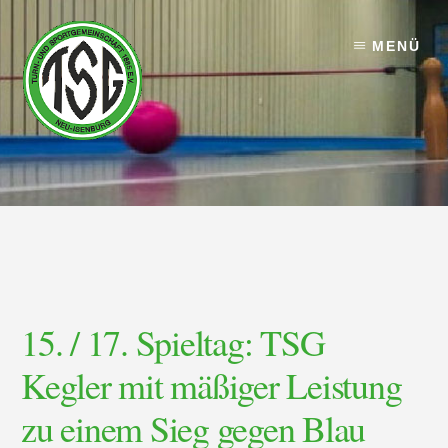
Skip
Skip
to
to
MENÜ
content
footer
15. / 17. Spieltag: TSG
Kegler mit mäßiger Leistung
zu einem Sieg gegen Blau