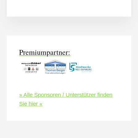
More
Content
Premiumpartner:
» Alle Sponsoren / Unterstützer finden
Sie hier «