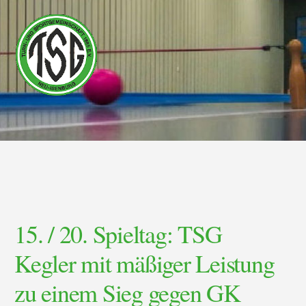
Skip
Skip
to
to
content
footer
15. / 20. Spieltag: TSG
Kegler mit mäßiger Leistung
zu einem Sieg gegen GK