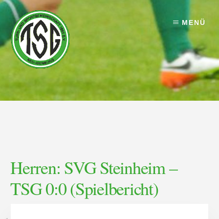
Skip
Skip
to
to
MENÜ
content
footer
Herren: SVG Steinheim –
TSG 0:0 (Spielbericht)