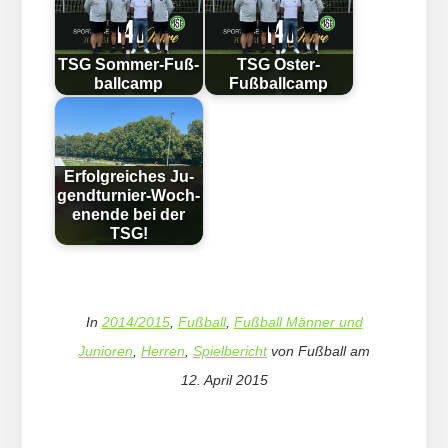
TSG Som­mer-Fuß­
TSG Oster-
ball­camp
Fußballcamp
Erfolg­reich­es Ju­
gend­tur­nier-Woch­
en­en­de bei der
TSG!
In
2014/2015
,
Fußball
,
Fußball Männer und
Junioren
,
Herren
,
Spielbericht
von
Fußball
am
12. April 2015