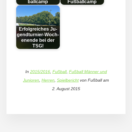
ball­camp
Fußballcamp
Erfolg­reich­es Ju­
gend­tur­nier-Woch­
en­en­de bei der
TSG!
In
2015/2016
,
Fußball
,
Fußball Männer und
Junioren
,
Herren
,
Spielbericht
von
Fußball
am
2. August 2015
More