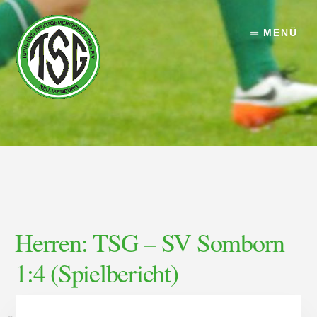
Skip
Skip
to
to
MENÜ
content
footer
Herren: TSG – SV Somborn
1:4 (Spielbericht)