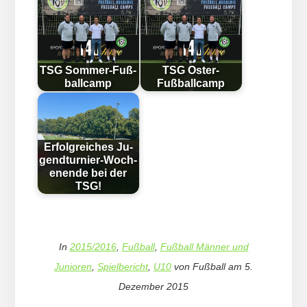
TSG Som­mer-Fuß­
TSG Oster-
ball­camp
Fußballcamp
Erfolg­reich­es Ju­
gend­tur­nier-Woch­
en­en­de bei der
TSG!
In
2015/2016
,
Fußball
,
Fußball Männer und
Junioren
,
Spielbericht
,
U10
von
Fußball
am
5.
Dezember 2015