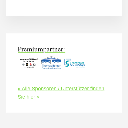
More
Content
Premiumpartner:
» Alle Sponsoren / Unterstützer finden
Sie hier «