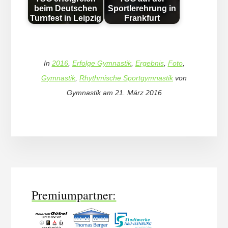
beim Deutschen
Sportlerehrung in
Turnfest in Leipzig
Frankfurt
In
2016
,
Erfolge Gymnastik
,
Ergebnis
,
Foto
,
Gymnastik
,
Rhythmische Sportgymnastik
von
Gymnastik
am
21. März 2016
More
Content
Premiumpartner: