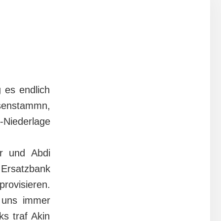
 es endlich
usenstammn,
-Niederlage
r und Abdi
 Ersatzbank
rovisieren.
b uns immer
ks traf Akin