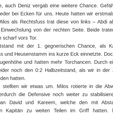
te, auch Deniz vergab eine weitere Chance. Gefäh
eder bei Ecken für uns. Heute hatten wir erstmals
ilos als Rechtsfuss trat diese von links – Abdi a
 Einwechslung von der rechten Seite. Beide trate
h scharf vors Tor.
tstand mit der 1. gegnerischen Chance, als K
ess und Heusenstamm ins kurze Eck einnetzte. Doc
Augenhöhe und hatten mehr Torchancen. Durch e
eider noch den 0:2 Halbzeitstand, als wir in der
nden hatten.
 stellten wir etwas um. Milos rotierte in die Ab
erdurch die Defensive noch weiter zu stabilisier
an David und Kareem, welche den mit Abst
en Kapitän zu weiten Teilen im Griff hatten.