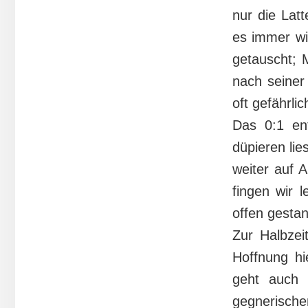
nur die Lat
es immer wi
getauscht; M
nach seiner
oft gefährlic
Das 0:1 en
düpieren li
weiter auf 
fingen wir l
offen gesta
Zur Halbzeit
Hoffnung hi
geht auch 
gegnerisch