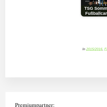
TSG Som­m
Fuß­ball­c
In
2015/2016
,
F
More
Content
Premiumpartner: