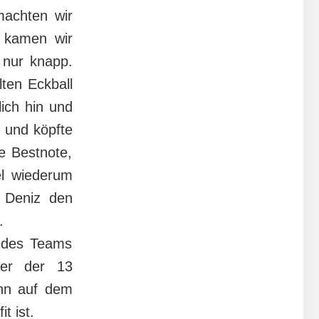
machten wir
h kamen wir
 nur knapp.
lten Eckball
lich hin und
n und köpfte
e Bestnote,
el wiederum
 Deniz den
.
l des Teams
der der 13
ann auf dem
t ist.