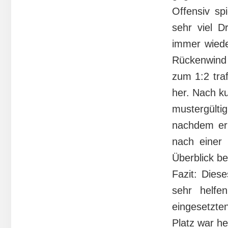
Offensiv sp
sehr viel D
immer wiede
Rückenwind v
zum 1:2 traf
her. Nach ku
mustergülti
nachdem er 
nach einer
Überblick b
Fazit: Dies
sehr helfe
eingesetzte
Platz war he