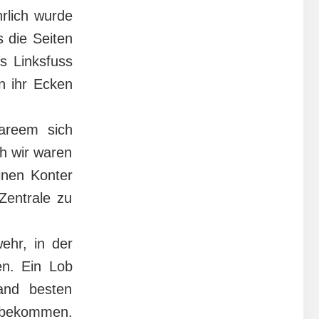
rlich wurde
 die Seiten
ls Linksfuss
n ihr Ecken
areem sich
h wir waren
inen Konter
 Zentrale zu
wehr, in der
en. Ein Lob
and besten
 bekommen.