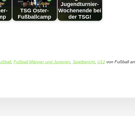
Ju­gend­tur­nier-
er-
TSG Oster-
Woch­en­en­de bei
amp
Fußballcamp
der TSG!
ußball
,
Fußball Männer und Junioren
,
Spielbericht
,
U12
von
Fußball
a