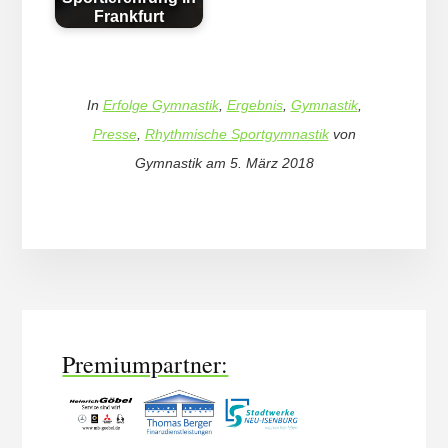
Frankfurt
In
Erfolge Gymnastik
,
Ergebnis
,
Gymnastik
,
Presse
,
Rhythmische Sportgymnastik
von
Gymnastik
am
5. März 2018
More
Content
Premiumpartner: