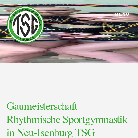
Skip
Skip
to
to
MENÜ
content
footer
Gau­meisterschaft
Rhythmische Sportgymnastik
in Neu-Isenburg TSG