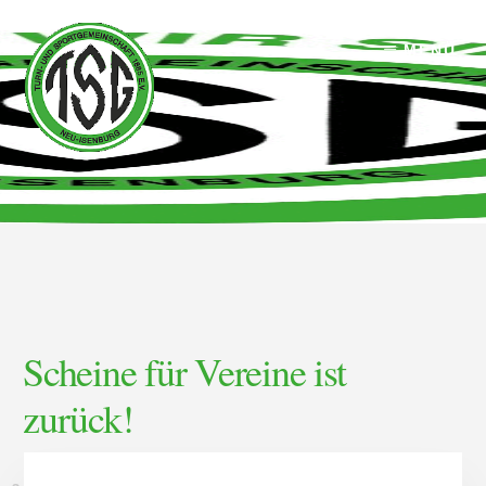
Skip
Skip
to
to
MENÜ
content
footer
Scheine für Vereine ist
zurück!