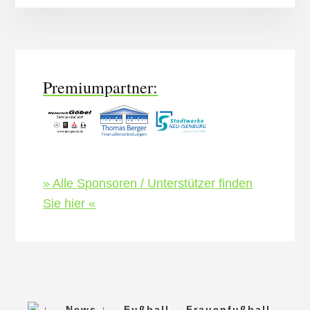
More
Content
Premiumpartner:
» Alle Sponsoren / Unterstützer finden
Sie hier «
↓
News ↓
Fußball
Frauenfußball