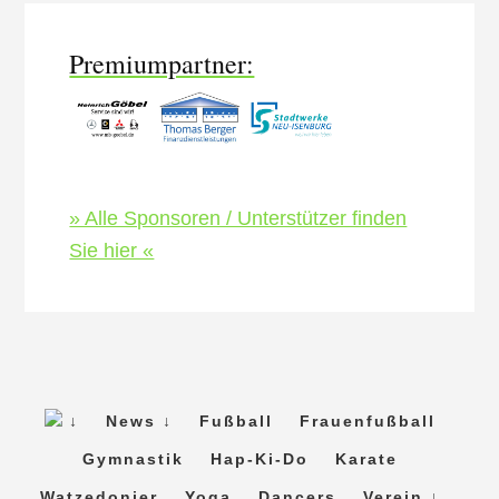
Content
Premiumpartner:
» Alle Sponsoren / Unterstützer finden
Sie hier «
↓
News ↓
Fußball
Frauenfußball
Gymnastik
Hap-Ki-Do
Karate
Watzedonier
Yoga
Dancers
Verein ↓