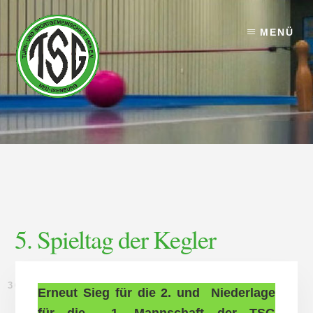
Skip
Skip
to
to
MENÜ
content
footer
5. Spieltag der Kegler
30. OKTOBER 2023
Erneut Sieg für die 2. und Niederlage