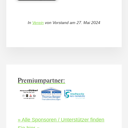
In
Verein
von
Vorstand
am
27. Mai 2024
More
Content
Premiumpartner:
» Alle Sponsoren / Unterstützer finden
Sie hier «