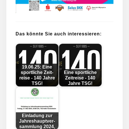
Das könnte Sie auch interessieren:
19.06.25: Eine
sport­liche Zeit­
Eine sport­liche
reise - 140 Jahre
Zeit­reise - 140
TSG!
Jahre TSG!
Ein­lad­ung zur
Jahr­es­haupt­ver­
samm­lung 2024,