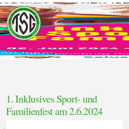
Skip
Skip
to
to
MENÜ
content
footer
1. Inklusives Sport- und
Familienfest am 2.6.2024