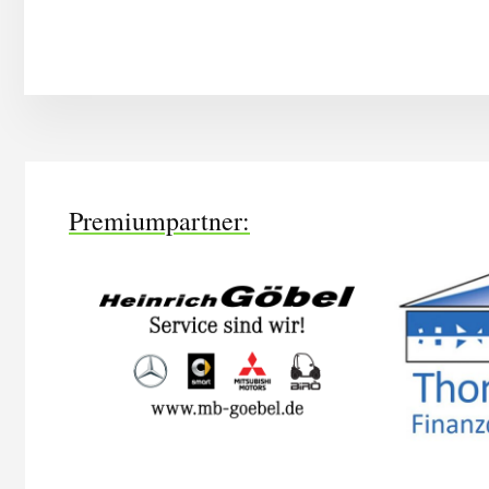
More
Content
Premiumpartner: