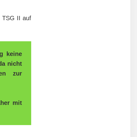
e TSG II auf
g keine
da nicht
en zur
her mit