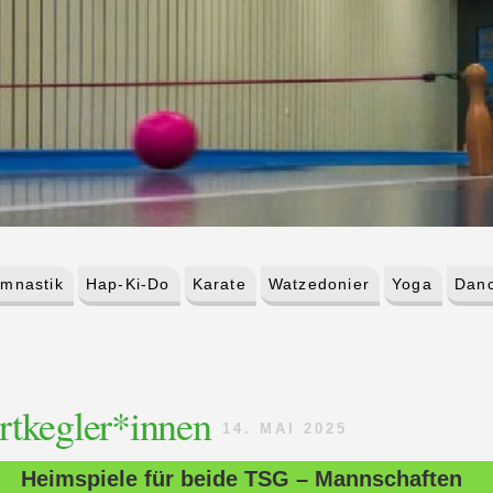
mnastik
Hap-Ki-Do
Karate
Watzedonier
Yoga
Danc
ortkegler*innen
14. MAI 2025
Heimspiele für beide TSG – Mannschaften