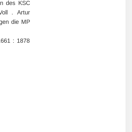
en des KSC
oll . Artur
ngen die MP
1661 : 1878