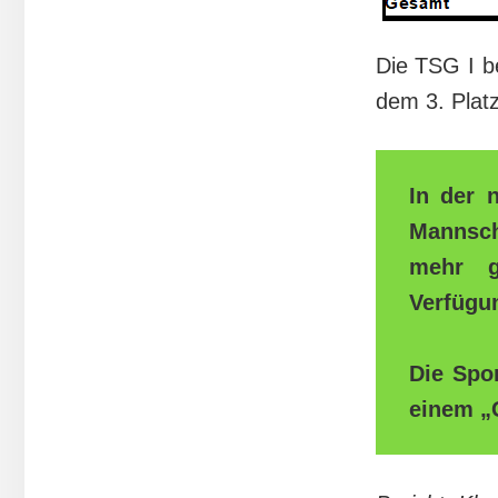
Die TSG I be
dem 3. Platz
In der 
Mannscha
mehr g
Verfügu
Die Spo
einem „