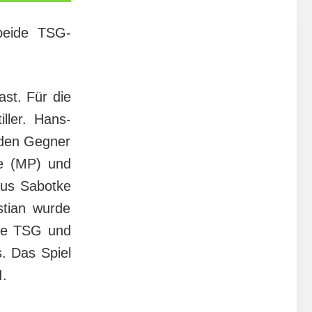
beide TSG-
ast. Für die
ller. Hans-
iden Gegner
te (MP) und
aus Sabotke
stian wurde
die TSG und
. Das Spiel
I.