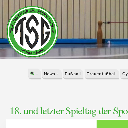
Skip
Skip
to
to
content
footer
↓
News ↓
Fußball
Frauenfußball
Gy
18. und letzter Spieltag der Sp