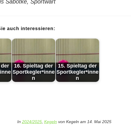
us Sabotke, Sportwart
ie auch interessieren:
 der
16. Spieltag der
15. Spieltag der
*inne
Sportkegler*inne
Sportkegler*inne
n
n
In
2024/2025
,
Kegeln
von
Kegeln
am
14. Mai 2025