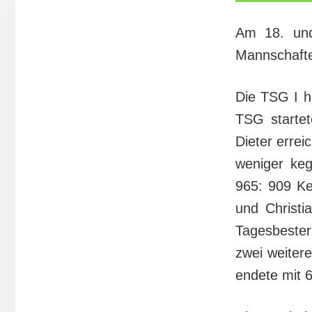
Am 18. und
Mannschafte
Die TSG I ha
TSG startet
Dieter erre
weniger keg
965: 909 Ke
und Christi
Tagesbester
zwei weiter
endete mit 