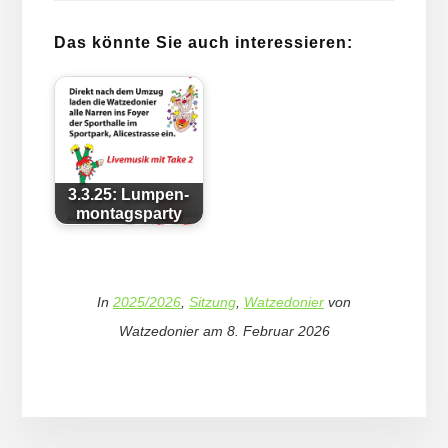
Das könnte Sie auch interessieren:
3.3.25: Lum­pen­
mon­tags­par­ty
In
2025/2026
,
Sitzung
,
Watzedonier
von
Watzedonier
am
8. Februar 2026
More