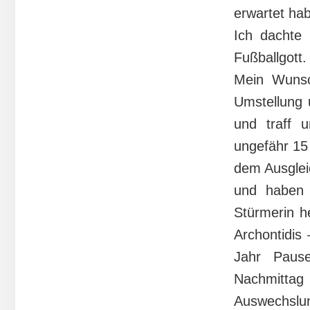
erwartet hab
Ich dachte
Fußballgott.
Mein Wunsc
Umstellung 
und traff 
ungefähr 15
dem Ausglei
und haben 
Stürmerin h
Archontidis
Jahr Paus
Nachmitta
Auswechslun