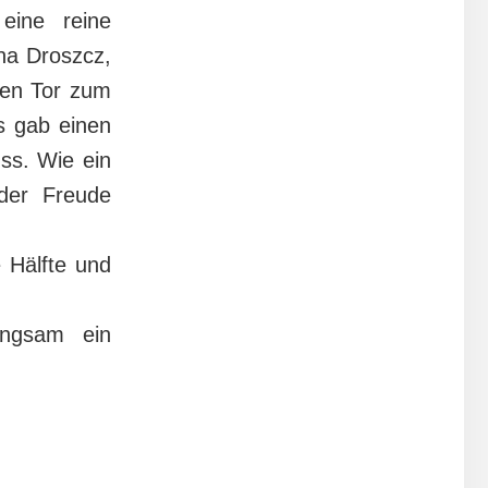
eine reine
na Droszcz,
hen Tor zum
s gab einen
ss. Wie ein
der Freude
 Hälfte und
angsam ein