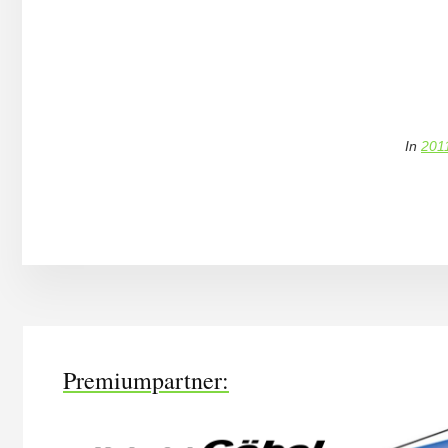
In
201
More
Content
Premiumpartner: