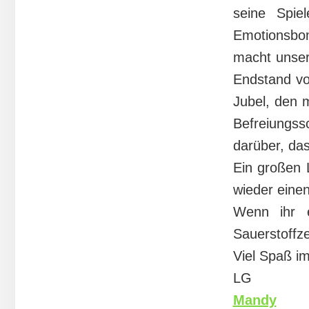
seine Spie
Emotionsbom
macht unser
Endstand vo
Jubel, den 
Befreiungs
darüber, das
Ein großen 
wieder eine
Wenn ihr e
Sauerstoffzel
Viel Spaß im
LG
Mandy