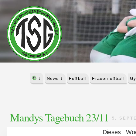
Skip
Skip
to
to
content
footer
↓
News ↓
Fußball
Frauenfußball
Gy
Mandys Tagebuch 23/11
5. SEPT
Dieses Wo