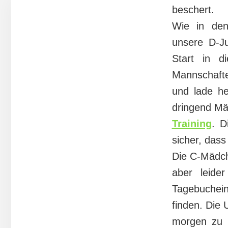
beschert.
Wie in den 
unsere D-Ju
Start in d
Mannschafte
und lade he
dringend Mä
Training
. D
sicher, dass
Die C-Mädche
aber leide
Tagebuchei
finden. Die 
morgen zu s