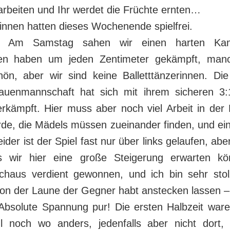
arbeiten und Ihr werdet die Früchte ernten…
innen hatten dieses Wochenende spielfrei.
: Am Samstag sahen wir einen harten Kam
en haben um jeden Zentimeter gekämpft, man
ön, aber wir sind keine Balletttänzerinnen. Di
auenmannschaft hat sich mit ihrem sicheren 3:
erkämpft. Hier muss aber noch viel Arbeit in der
rde, die Mädels müssen zueinander finden, und ei
ider ist der Spiel fast nur über links gelaufen, aber
ss wir hier eine große Steigerung erwarten k
chaus verdient gewonnen, und ich bin sehr stol
von der Laune der Gegner habt anstecken lassen – 
Absolute Spannung pur! Die ersten Halbzeit war
 noch wo anders, jedenfalls aber nicht dort,