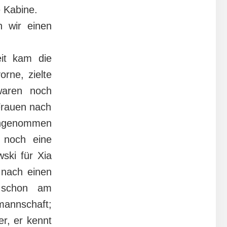
e Kabine.
 wir einen
it kam die
rne, zielte
waren noch
Frauen nach
mengenommen
 noch eine
ski für Xia
 nach einen
 schon am
nnschaft;
r, er kennt