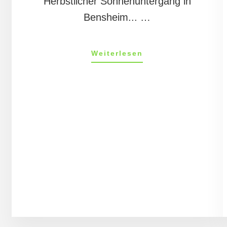
Herbstlicher Sonnenuntergang in
Bensheim... …
ÜberMandys
Weiterlesen
Tagebuch
28/11