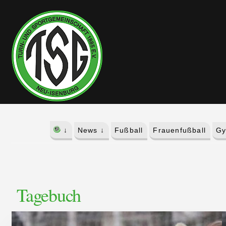
Skip
Skip
to
to
content
footer
↓
News ↓
Fußball
Frauenfußball
Gy
Tagebuch