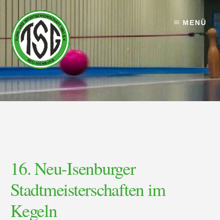
Skip
Skip
to
to
MENÜ
content
footer
16. Neu-Isenburger
Stadtmeisterschaften im
Kegeln