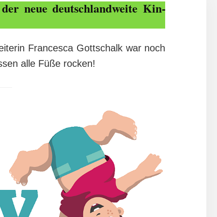
–
der neue deu­t­sch­­land­­wei­te Kin­­
leiterin Francesca Gottschalk war noch
ssen alle Füße rocken!