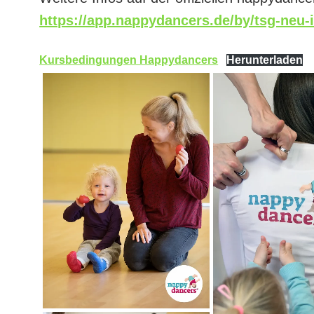
https://app.nappydancers.de/by/tsg-neu-
Kursbedingungen Happydancers
Herunterladen