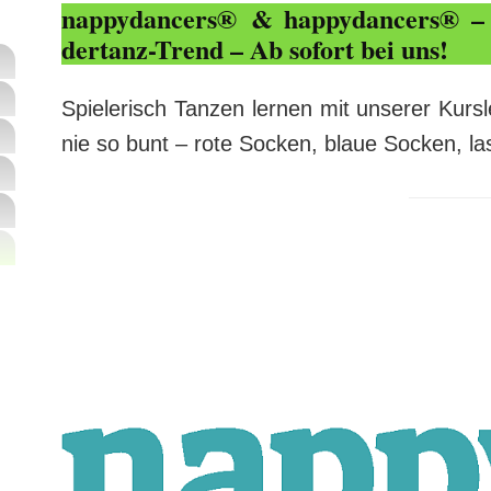
nappy­dancers
®
& happy­dancers
® 
der­­tanz-Trend – Ab sofort bei uns!
Spielerisch Tanzen lernen mit unserer Kurs
nie so bunt – rote Socken, blaue Socken, la