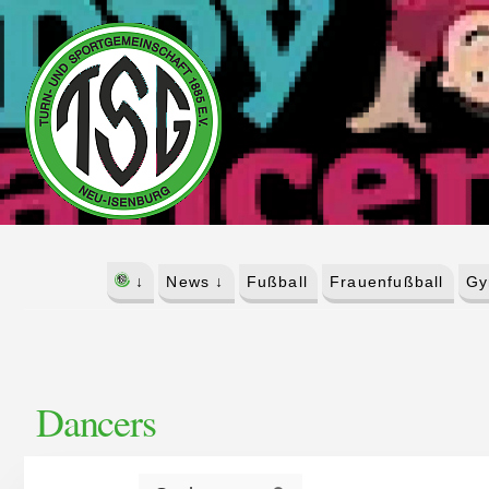
Skip
Skip
to
to
content
footer
↓
News ↓
Fußball
Frauenfußball
Gy
Dancers
S