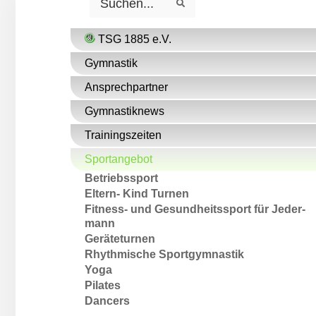
S
e
e
a
a
r
r
c
c
TSG 1885 e.V.
h
h
Gymnastik
Ansprechpartner
Gymnastiknews
Trainings­zeiten
Sportangebot
Betriebs­sport
Eltern- Kind Turnen
Fit­ness- und Ge­sund­heits­sport für Je­der­
mann
Ge­räte­turn­en
Rhyth­mi­sche Sport­gym­nast­ik
Yoga
Pilates
Dancers