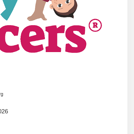
rg
026