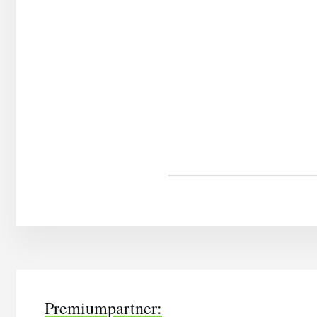
More
Content
Premiumpartner: