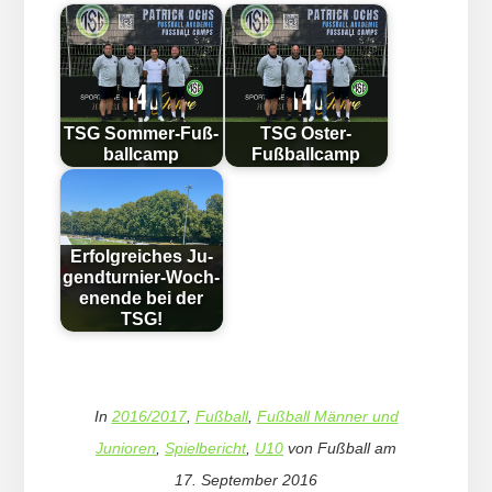
TSG Som­mer-Fuß­
TSG Oster-
ball­camp
Fußballcamp
Erfolg­reich­es Ju­
gend­tur­nier-Woch­
en­en­de bei der
TSG!
In
2016/2017
,
Fußball
,
Fußball Männer und
Junioren
,
Spielbericht
,
U10
von
Fußball
am
17. September 2016