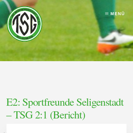
Skip
Skip
to
to
MENÜ
content
footer
E2: Sportfreunde Seligenstadt
– TSG 2:1 (Bericht)