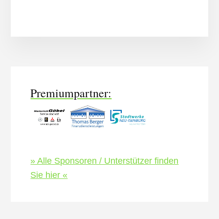
More
Content
Premiumpartner:
» Alle Sponsoren / Unterstützer finden
Sie hier «