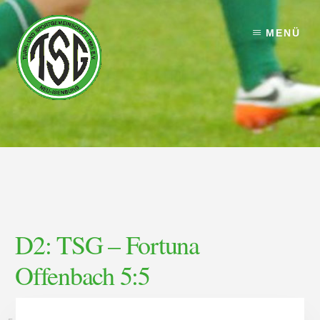
Skip
Skip
to
to
MENÜ
content
footer
D2: TSG – Fortuna
Offenbach 5:5