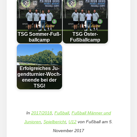
TSG Som­mer-Fuß­
TSG Oster-
ball­camp
Fußballcamp
Erfolg­reich­es Ju­
gend­tur­nier-Woch­
en­en­de bei der
TSG!
In
2017/2018
,
Fußball
,
Fußball Männer und
Junioren
,
Spielbericht
,
U12
von
Fußball
am
5.
November 2017