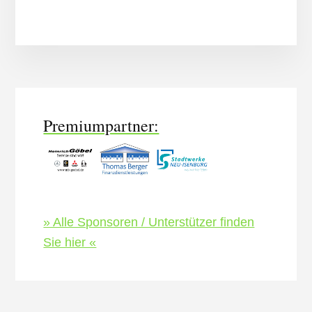
More
Content
Premiumpartner:
» Alle Sponsoren / Unterstützer finden
Sie hier «