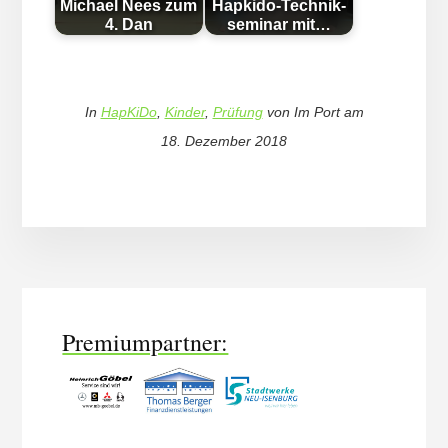
Michael Nees zum
Hapkido-Tech­nik­
4. Dan
se­mi­nar mit…
In
HapKiDo
,
Kinder
,
Prüfung
von
Im Port
am
18. Dezember 2018
More
Content
Premiumpartner: