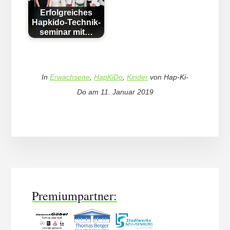
Erfolgreiches
Hapkido-Tech­nik­
se­mi­nar mit…
In
Erwachsene
,
HapKiDo
,
Kinder
von
Hap-Ki-
Do
am
11. Januar 2019
More
Content
Premiumpartner: