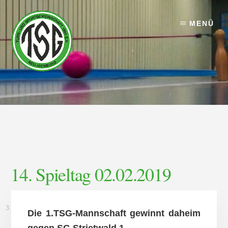
Skip
Skip
to
to
MENÜ
content
footer
14. Spieltag 02.02.2019
3. FEBRUAR 2019
Die 1.TSG-Mannschaft gewinnt daheim