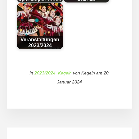
Veranstaltungen
2023/2024
In
2023/2024
,
Kegeln
von
Kegeln
am
20.
Januar 2024
More
Content