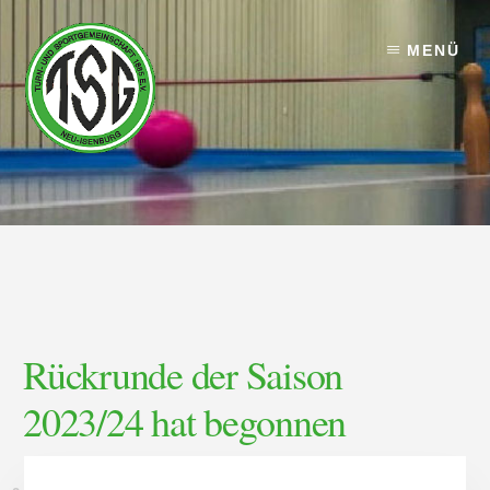
Skip
Skip
to
to
MENÜ
content
footer
Rückrunde der Saison
2023/24 hat begonnen