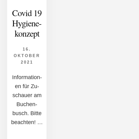
Covid 19
Hyg­iene­
kon­zept
16.
OKTOBER
2021
In­for­mat­ion­
en für Zu­
schau­er am
Buch­en­
busch. Bitte
be­acht­en! …