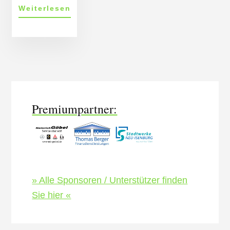
ÜberCovid
Weiterlesen
19
Hyg­
iene­
More
kon­
zept
Content
Premiumpartner:
» Alle Sponsoren / Unterstützer finden
Sie hier «