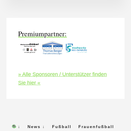
More
Content
Premiumpartner:
» Alle Sponsoren / Unterstützer finden
Sie hier «
↓
News ↓
Fußball
Frauenfußball