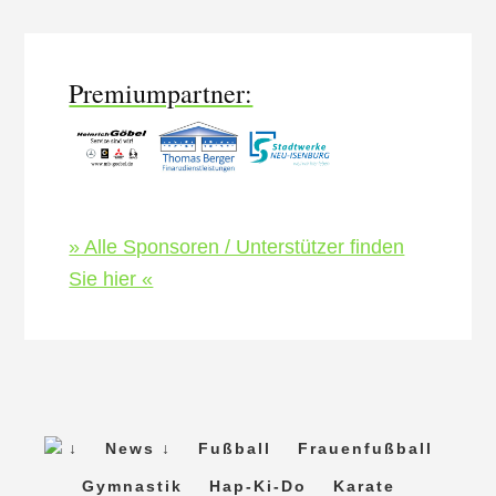
Meist­
Content
TSG
ern
der
Premiumpartner:
A-
Jun­
ior­
en,
C-
Jun­
ior­
» Alle Sponsoren / Unterstützer finden
en
Sie hier «
und
D-
Jun­
ior­
en!
↓
News ↓
Fußball
Frauenfußball
Gymnastik
Hap-Ki-Do
Karate