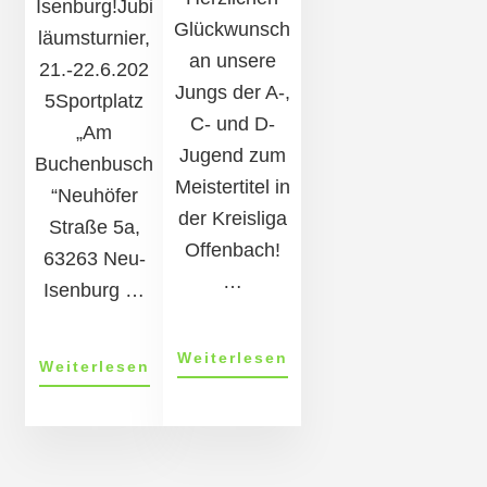
Isenburg!Jubi
Glückwunsch
läumsturnier,
an unsere
21.-22.6.202
Jungs der A-,
5Sportplatz
C- und D-
„Am
Jugend zum
Buchenbusch
Meistertitel in
“Neuhöfer
der Kreisliga
Straße 5a,
Offenbach!
63263 Neu-
…
Isenburg …
ÜberWir
Weiterlesen
Über21.-22.6.:
Weiterlesen
gratulier­
Großes
en
Jubiläums-
uns­
Jugendturnier
er­
More
140
en
Jahre