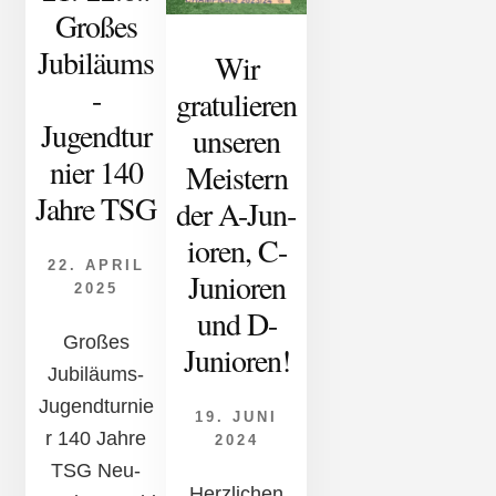
Großes
Jubiläums
Wir
-
gratulier­en
Jugendtur
uns­er­en
nier 140
Meist­ern
Jahre TSG
der A-Jun­
ior­en, C-
22. APRIL
Jun­ior­en
2025
und D-
Großes
Jun­ior­en!
Jubiläums-
Jugendturnie
19. JUNI
r 140 Jahre
2024
TSG Neu-
Herzlichen