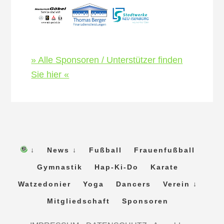
» Alle Sponsoren / Unterstützer finden
Sie hier «
↓
News ↓
Fußball
Frauenfußball
Gymnastik
Hap-Ki-Do
Karate
Watzedonier
Yoga
Dancers
Verein ↓
Mitgliedschaft
Sponsoren