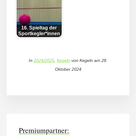
16. Spieltag der
Sportkegler*innen
In
2024/2025
,
Kegeln
von
Kegeln
am
28.
Oktober 2024
More
Content
Premiumpartner: