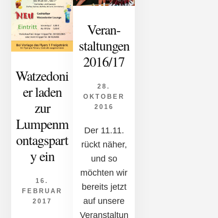
Ver­an­
stalt­ung­en
2016/17
Watzedoni
er laden
28.
OKTOBER
zur
2016
Lumpenm
Der 11.11.
ontagspart
rückt näher,
y ein
und so
möchten wir
16.
bereits jetzt
FEBRUAR
auf unsere
2017
Veranstaltun