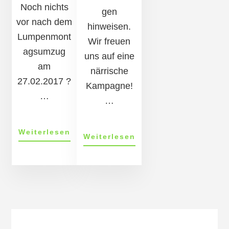
Noch nichts
gen
vor nach dem
hinweisen.
Lumpenmont
Wir freuen
agsumzug
uns auf eine
am
närrische
27.02.2017 ?
Kampagne!
…
…
ÜberWatzedonier
Weiterlesen
ÜberVer­
Weiterlesen
laden
an­
zur
stalt­
Lumpenmontagsparty
ung­
ein
More
en
2016/17
Content