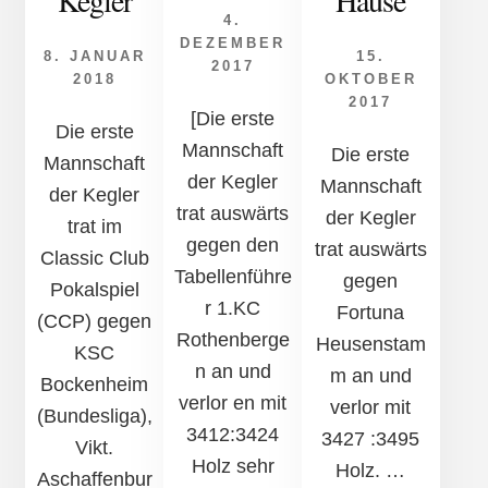
4.
DEZEMBER
8. JANUAR
15.
2017
2018
OKTOBER
2017
[Die erste
Die erste
Mannschaft
Die erste
Mannschaft
der Kegler
Mannschaft
der Kegler
trat auswärts
der Kegler
trat im
gegen den
trat auswärts
Classic Club
Tabellenführe
gegen
Pokalspiel
r 1.KC
Fortuna
(CCP) gegen
Rothenberge
Heusenstam
KSC
n an und
m an und
Bockenheim
verlor en mit
verlor mit
(Bundesliga),
3412:3424
3427 :3495
Vikt.
Holz sehr
Holz. …
Aschaffenbur