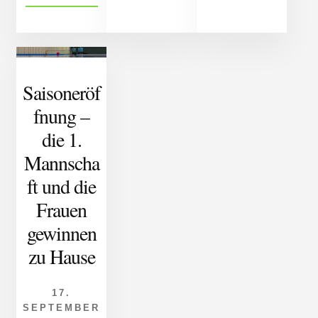
im
Pokalspiel
mit
Pech
für
Saisoneröf
TSG
Kegler
fnung –
die 1.
Mannscha
ft und die
Frauen
gewinnen
zu Hause
17.
SEPTEMBER