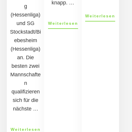
knapp. …
g
(Hessenliga)
ÜberK
Weiterlesen
holen
und SG
ÜberKegelfrauen
Weiterlesen
einen
holen
Stockstadt/Bi
Sieg
Sieg
ebesheim
nach
nach
Hause
(Hessenliga)
Hause
an. Die
besten zwei
Mannschafte
n
qualifizieren
sich für die
nächste …
ÜberAus
Weiterlesen