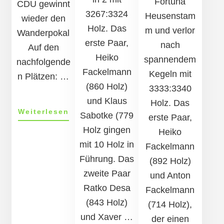
Fortuna
CDU gewinnt
3267:3324
Heusenstam
wieder den
Holz. Das
m und verlor
Wanderpokal
erste Paar,
nach
Auf den
Heiko
spannendem
nachfolgende
Fackelmann
Kegeln mit
n Plätzen: …
(860 Holz)
3333:3340
und Klaus
Holz. Das
ÜberTAG
Weiterlesen
Sabotke (779
erste Paar,
DER
Holz gingen
Heiko
TSG
mit 10 Holz in
31.Mai
Fackelmann
2018:
Führung. Das
(892 Holz)
Kegel­
zweite Paar
und Anton
stadt­
Ratko Desa
meister­
Fackelmann
schaft
(843 Holz)
(714 Holz),
der
und Xaver …
der einen
Par­