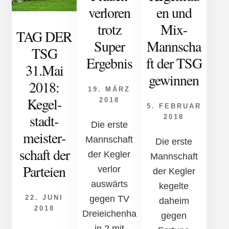
verloren
en und
trotz
Mix-
TAG DER
Super
Mannscha
TSG
Ergebnis
ft der TSG
31.Mai
gewinnen
2018:
19. MÄRZ
Kegel­
2018
5. FEBRUAR
stadt­
2018
Die erste
meister­
Mannschaft
Die erste
schaft der
der Kegler
Mannschaft
Par­tei­en
verlor
der Kegler
auswärts
kegelte
22. JUNI
gegen TV
daheim
2018
Dreieichenha
gegen
in 2 mit