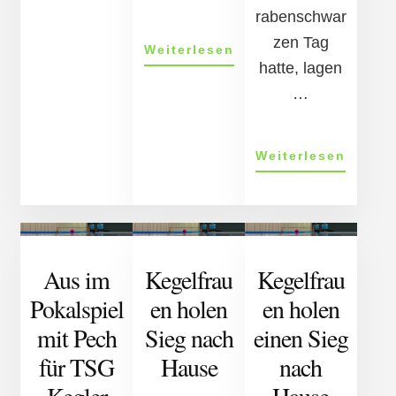
tei­
rabenschwar
en
zen Tag
ÜberFrauen
Weiterlesen
hatte, lagen
verloren
trotz
…
Super
Ergebnis
ÜberK
Weiterlesen
und
Mix-
Manns
der
TSG
Aus im
Kegelfrau
Kegelfrau
gewin
Pokalspiel
en holen
en holen
mit Pech
Sieg nach
einen Sieg
für TSG
Hause
nach
Kegler
Hause