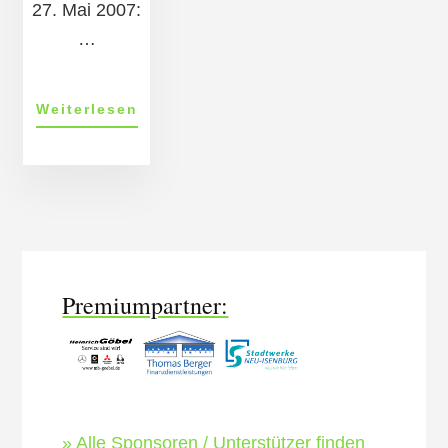
27. Mai 2007:
…
ÜberAusflug
Weiterlesen
in
den
Europapark
More
in
Rust
Content
Premiumpartner:
» Alle Sponsoren / Unterstützer finden