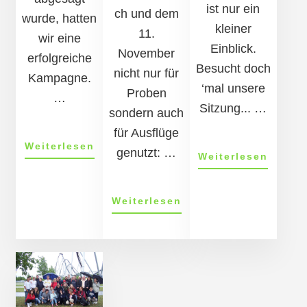
ist nur ein
ch und dem
wurde, hatten
kleiner
11.
wir eine
Einblick.
November
erfolgreiche
Besucht doch
nicht nur für
Kampagne.
‘mal unsere
Proben
…
Sitzung... …
sondern auch
für Ausflüge
ÜberKampagne
Weiterlesen
genutzt: …
ÜberBi
Weiterlesen
2015/2016
der
115.
ÜberAusflüge
Weiterlesen
Sitzun
2013