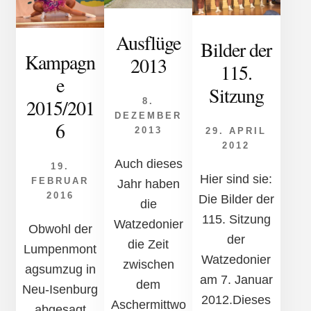
Ausflüge
Bilder der
Kampagn
2013
115.
e
Sitzung
2015/201
8.
DEZEMBER
6
2013
29. APRIL
2012
Auch dieses
19.
Hier sind sie:
FEBRUAR
Jahr haben
2016
Die Bilder der
die
115. Sitzung
Watzedonier
Obwohl der
der
die Zeit
Lumpenmont
Watzedonier
zwischen
agsumzug in
am 7. Januar
dem
Neu-Isenburg
2012.Dieses
Aschermittwo
abgesagt