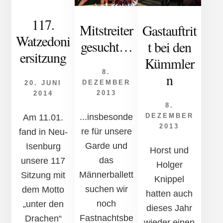
117.
Mitstreiter
Gastauftrit
Watzedoni
gesucht…
t bei den
ersitzung
Kümmler
8.
n
DEZEMBER
20. JUNI
2013
2014
8.
DEZEMBER
...insbesonde
Am 11.01.
2013
re für unsere
fand in Neu-
Garde und
Isenburg
Horst und
das
unsere 117
Holger
Männerballett
Sitzung mit
Knippel
suchen wir
dem Motto
hatten auch
noch
„unter den
dieses Jahr
Fastnachtsbe
Drachen“
wieder einen