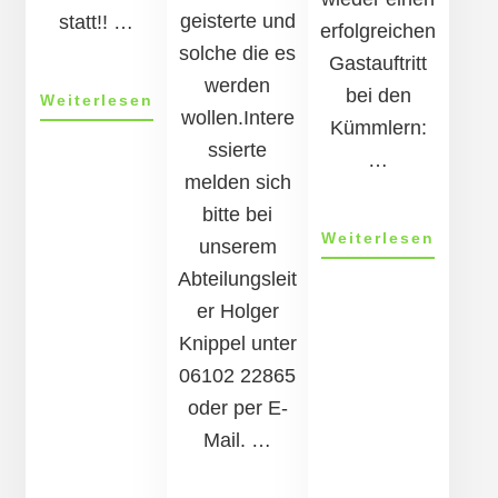
geisterte und
statt!! …
erfolgreichen
solche die es
Gastauftritt
werden
bei den
Über117.
Weiterlesen
wollen.Intere
Watzedoniersitzung
Kümmlern:
ssierte
…
melden sich
bitte bei
ÜberGa
Weiterlesen
unserem
bei
Abteilungsleit
den
er Holger
Kümml
Knippel unter
06102 22865
oder per E-
Mail. …