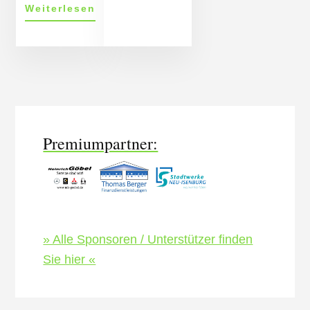
ÜberAusflüge
Weiterlesen
2013
More
Content
Premiumpartner:
» Alle Sponsoren / Unterstützer finden
Sie hier «