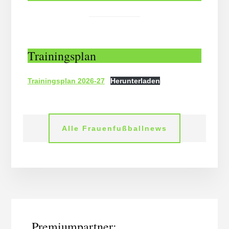
Trainingsplan
Trainingsplan 2026-27
Herunterladen
Alle Frauenfußballnews
More
Content
Premiumpartner: