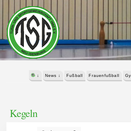
Skip
Skip
to
to
content
footer
↓
News ↓
Fußball
Frauenfußball
Gy
Kegeln
S