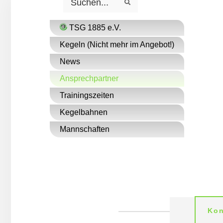
S
e
e
a
a
r
r
c
c
TSG 1885 e.V.
h
h
Kegeln (Nicht mehr im Angebot!)
News
Ansprechpartner
Trainingszeiten
Kegelbahnen
Mannschaften
Kon