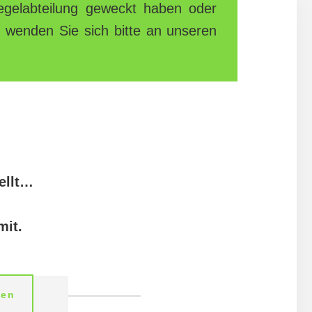
Kegelabteilung geweckt haben oder
 wenden Sie sich bitte an unseren
tellt…
mit.
gen