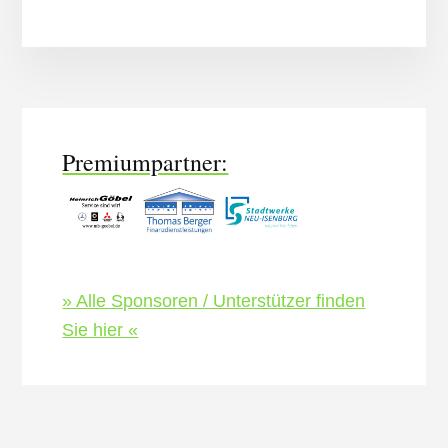
More
Content
Premiumpartner:
» Alle Sponsoren / Unterstützer finden
Sie hier «